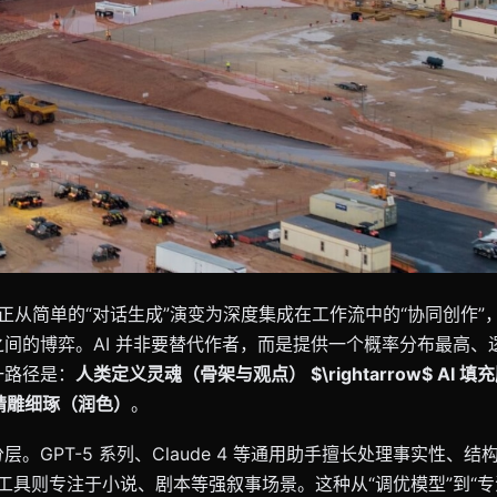
写作正从简单的“对话生成”演变为深度集成在工作流中的“协同创作
间的博弈。AI 并非要替代作者，而是提供一个概率分布最高、
一路径是：
人类定义灵魂（骨架与观点） $\rightarrow$ AI 
 人类精雕细琢（润色）
。
。GPT-5 系列、Claude 4 等通用助手擅长处理事实性、结
ck 等垂直工具则专注于小说、剧本等强叙事场景。这种从“调优模型”到