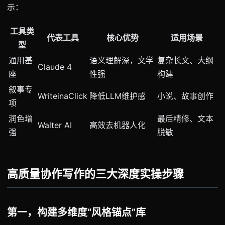
示：
工具类
代表工具
核心优势
适用场景
型
通用基
语义理解深，文学
复杂长文、大纲
Claude 4
座
性强
构建
叙事专
WriteinaClick
降低LLM维护感
小说、故事创作
项
润色增
最后精修、文本
Walter AI
高效去机器人化
强
脱敏
高质量协作写作的三大深度实操步骤
第一，构建多维度“风格锚点”库