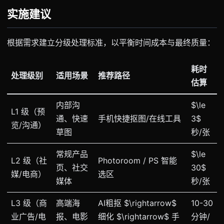
实施建议
根据需求建立分级处理标准，以平衡时间成本与最终质量：
耗时
处理级别
适用场景
推荐路径
估算
内部沟
$\le
L1 级（预
通、快速
手机快捷抠图/在线工具
3$
览/沟通）
草图
秒/张
常规产品
$\le
L2 级（社
Photoroom / PS 智能
页、社交
30$
媒/电商）
选区
媒体
秒/张
L3 级（商
高端海
AI粗抠 $\rightarrow$
10-30
业广告/电
报、电影
细化 $\rightarrow$ 手
分钟/