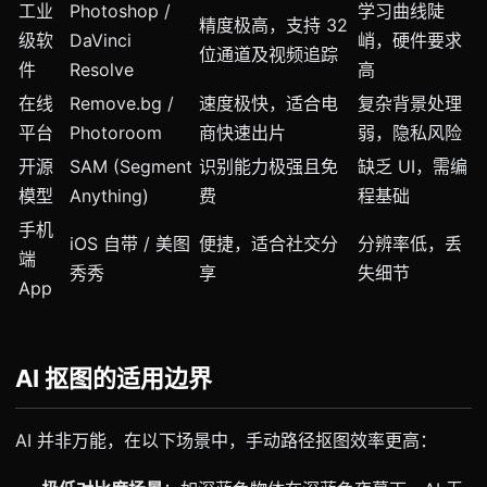
工业
Photoshop /
学习曲线陡
精度极高，支持 32
级软
DaVinci
峭，硬件要求
位通道及视频追踪
件
Resolve
高
在线
Remove.bg /
速度极快，适合电
复杂背景处理
平台
Photoroom
商快速出片
弱，隐私风险
开源
SAM (Segment
识别能力极强且免
缺乏 UI，需编
模型
Anything)
费
程基础
手机
iOS 自带 / 美图
便捷，适合社交分
分辨率低，丢
端
秀秀
享
失细节
App
AI 抠图的适用边界
AI 并非万能，在以下场景中，手动路径抠图效率更高：